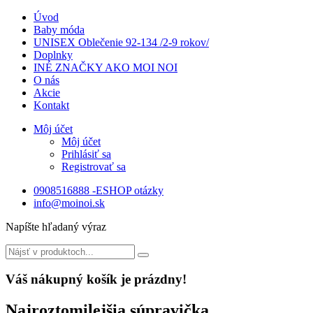
Úvod
Baby móda
UNISEX Oblečenie 92-134 /2-9 rokov/
Doplnky
INÉ ZNAČKY AKO MOI NOI
O nás
Akcie
Kontakt
Môj účet
Môj účet
Prihlásiť sa
Registrovať sa
0908516888 -ESHOP otázky
info@moinoi.sk
Napíšte hľadaný výraz
Váš nákupný košík je prázdny!
Najroztomilejšia súpravička