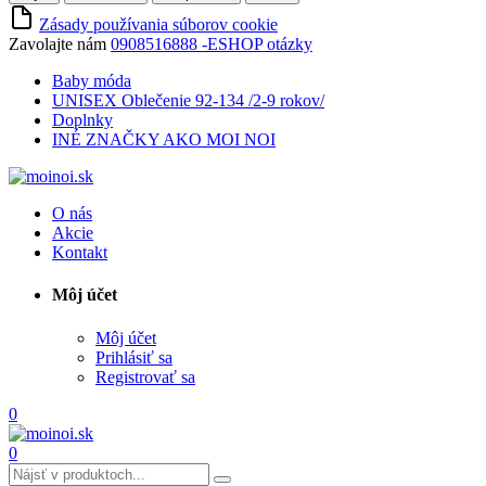
Zásady používania súborov cookie
Zavolajte nám
0908516888 -ESHOP otázky
Baby móda
UNISEX Oblečenie 92-134 /2-9 rokov/
Doplnky
INÉ ZNAČKY AKO MOI NOI
O nás
Akcie
Kontakt
Môj účet
Môj účet
Prihlásiť sa
Registrovať sa
0
0