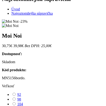
Úvod
Najroztomilejšia súpravička
-23%
Moi Noi
30,75€
39,98€
Bez DPH: 25,00€
Dostupnosť:
Skladom
Kód produktu:
MN5156bordo.
Veľkosť
92
98
104