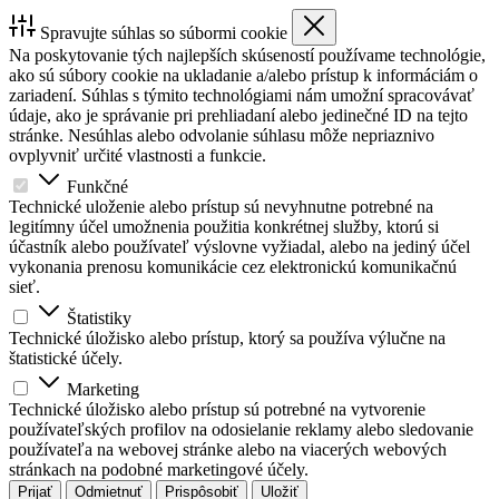
Spravujte súhlas so súbormi cookie
Na poskytovanie tých najlepších skúseností používame technológie,
ako sú súbory cookie na ukladanie a/alebo prístup k informáciám o
zariadení. Súhlas s týmito technológiami nám umožní spracovávať
údaje, ako je správanie pri prehliadaní alebo jedinečné ID na tejto
stránke. Nesúhlas alebo odvolanie súhlasu môže nepriaznivo
ovplyvniť určité vlastnosti a funkcie.
Funkčné
Technické uloženie alebo prístup sú nevyhnutne potrebné na
legitímny účel umožnenia použitia konkrétnej služby, ktorú si
účastník alebo používateľ výslovne vyžiadal, alebo na jediný účel
vykonania prenosu komunikácie cez elektronickú komunikačnú
sieť.
Štatistiky
Technické úložisko alebo prístup, ktorý sa používa výlučne na
štatistické účely.
Marketing
Technické úložisko alebo prístup sú potrebné na vytvorenie
používateľských profilov na odosielanie reklamy alebo sledovanie
používateľa na webovej stránke alebo na viacerých webových
stránkach na podobné marketingové účely.
Prijať
Odmietnuť
Prispôsobiť
Uložiť