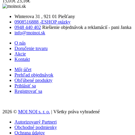
15,01€
23,16€
Winterova 31 , 921 01 Piešťany
0908516888 -ESHOP otázky
0948 440 402
Riešienie objednávok a reklamácií - pani Janka
info@moinoi.sk
O nás
Doručenie tovaru
Akcie
Kontakt
Môj účet
Prehľad objednávok
Obľúbené produkty
Prihlásiť sa
Registrovať sa
2026 ©
MOI NOI s. r. o.
| Všetky práva vyhradené
Autorizovaný Partneri
Obchodné podmienky
Ochrana údajov