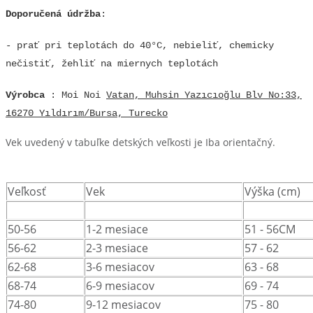
Doporučená údržba
:
- prať pri teplotách do 40°C, nebieliť, chemicky
nečistiť, žehliť na miernych teplotách
Výrobca
: Moi Noi
Vatan, Muhsin Yazıcıoğlu Blv No:33,
16270 Yıldırım/Bursa, Turecko
Vek uvedený v tabuľke detských veľkosti je Iba orientačný.
Veľkosť
Vek
Výška (cm)
50-56
1-2 mesiace
51 - 56CM
56-62
2-3 mesiace
57 - 62
62-68
3-6 mesiacov
63 - 68
68-74
6-9 mesiacov
69 - 74
74-80
9-12 mesiacov
75 - 80