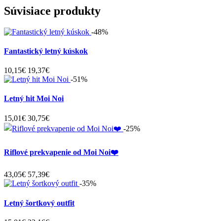
Súvisiace produkty
-48%
Fantastický letný kúskok
10,15€
19,37€
-51%
Letný hit Moi Noi
15,01€
30,75€
-25%
Riflové prekvapenie od Moi Noi❤️
43,05€
57,39€
-35%
Letný šortkový outfit