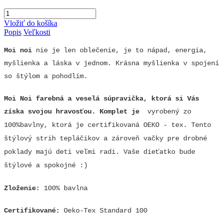
Vložiť do košíka
Popis
Veľkosti
Moi noi
nie je len oblečenie, je to nápad, energia,
myšlienka a láska v jednom. Krásna myšlienka v spojení
so štýlom a pohodlím.
Moi Noi farebná a veselá súpravička, ktorá si Vás
získa svojou hravosťou. Komplet je
vyrobený zo
100%bavlny, ktorá je certifikovaná OEKO - tex. Tento
štýlový strih tepláčikov a zároveň vačky pre drobné
poklady majú deti veľmi radi. Vaše dieťatko bude
štýlové a spokojné :)
Zloženie:
100% bavlna
Certifikované:
Oeko-Tex Standard 100