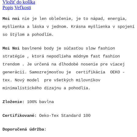
Vložiť do košíka
Popis
Veľkosti
Moi noi
nie je len oblečenie, je to nápad, energia,
myšlienka a láska v jednom. Krásna myšlienka v spojení
so štýlom a pohodlím.
Moi Noi
bavlnené body je súčasťou slow fashion
stratégie , ktorá nepodlieha módnym fast fashion
trendom . Je určená na dlhodobé nosenie pre viacej
generácií. Samozrejmosťou je
certifikácia OEKO -
tex. Nový model pre všetkých milovníkov
minimalistického dizajnu a pohodlia.
Zloženie:
100% bavlna
Certifikované:
Oeko-Tex Standard 100
Doporučená údržba
: