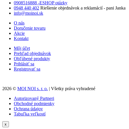
0908516888 -ESHOP otázky
0948 440 402
Riešienie objednávok a reklamácií - pani Janka
info@moinoi.sk
O nás
Doručenie tovaru
Akcie
Kontakt
Môj účet
Prehľad objednávok
Obľúbené produkty
Prihlásiť sa
Registrovať sa
2026 ©
MOI NOI s. r. o.
| Všetky práva vyhradené
Autorizovaný Partneri
Obchodné podmienky
Ochrana údajov
Tabuľka veľkostí
x