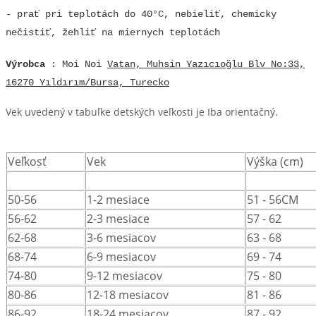
- prať pri teplotách do 40°C, nebieliť, chemicky
nečistiť, žehliť na miernych teplotách
Výrobca
: Moi Noi
Vatan, Muhsin Yazıcıoğlu Blv No:33,
16270 Yıldırım/Bursa, Turecko
Vek uvedený v tabuľke detských veľkosti je Iba orientačný.
Veľkosť
Vek
Výška (cm)
50-56
1-2 mesiace
51 - 56CM
56-62
2-3 mesiace
57 - 62
62-68
3-6 mesiacov
63 - 68
68-74
6-9 mesiacov
69 - 74
74-80
9-12 mesiacov
75 - 80
80-86
12-18 mesiacov
81 - 86
86-92
18-24 mesiacov
87 - 92