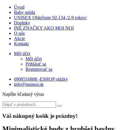
Úvod
Baby móda
UNISEX Oblečenie 92-134 /2-9 rokov/
Doplnky
INÉ ZNAČKY AKO MOI NOI
O nás
Akcie
Kontakt
Môj účet
Môj účet
Prihlásiť sa
Registrovať sa
0908516888 -ESHOP otázky
info@moinoi.sk
Napíšte hľadaný výraz
Váš nákupný košík je prázdny!
Minimalistické body z hrubšej bavlny