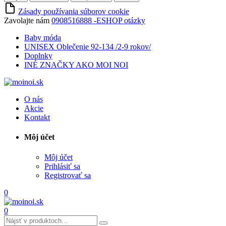
Zásady používania súborov cookie
Zavolajte nám
0908516888 -ESHOP otázky
Baby móda
UNISEX Oblečenie 92-134 /2-9 rokov/
Doplnky
INÉ ZNAČKY AKO MOI NOI
O nás
Akcie
Kontakt
Môj účet
Môj účet
Prihlásiť sa
Registrovať sa
0
0