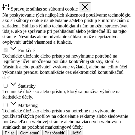
Spravujte súhlas so súbormi cookie
Na poskytovanie tých najlepších skúseností používame technológie,
ako sú súbory cookie na ukladanie a/alebo prístup k informáciám o
zariadení. Súhlas s týmito technológiami nám umožní spracovávať
údaje, ako je správanie pri prehliadaní alebo jedinečné ID na tejto
stránke. Nesúhlas alebo odvolanie súhlasu môže nepriaznivo
ovplyvniť určité vlastnosti a funkcie.
Funkčné
Technické uloženie alebo prístup sú nevyhnutne potrebné na
legitímny účel umožnenia použitia konkrétnej služby, ktorú si
účastník alebo používateľ výslovne vyžiadal, alebo na jediný účel
vykonania prenosu komunikácie cez elektronickú komunikačnú
sieť.
Štatistiky
Technické úložisko alebo prístup, ktorý sa používa výlučne na
štatistické účely.
Marketing
Technické úložisko alebo prístup sú potrebné na vytvorenie
používateľských profilov na odosielanie reklamy alebo sledovanie
používateľa na webovej stránke alebo na viacerých webových
stránkach na podobné marketingové účely.
Prijať
Odmietnuť
Prispôsobiť
Uložiť