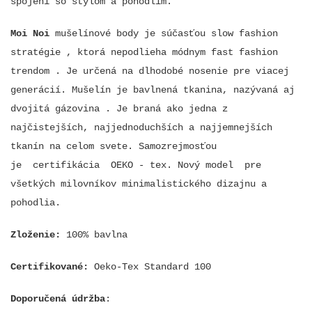
spojení so štýlom a pohodlím.
Moi Noi
mušelínové body je súčasťou slow fashion
stratégie , ktorá nepodlieha módnym fast fashion
trendom . Je určená na dlhodobé nosenie pre viacej
generácií. Mušelín je bavlnená tkanina, nazývaná aj
dvojitá gázovina . Je braná ako jedna z
najčistejších, najjednoduchších a najjemnejších
tkanín na celom svete. Samozrejmosťou
je
certifikácia OEKO - tex. Nový model pre
všetkých milovníkov minimalistického dizajnu a
pohodlia.
Zloženie:
100% bavlna
Certifikované:
Oeko-Tex Standard 100
Doporučená údržba
: