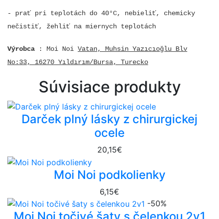
- prať pri teplotách do 40°C, nebieliť, chemicky
nečistiť, žehliť na miernych teplotách
Výrobca
: Moi Noi
Vatan, Muhsin Yazıcıoğlu Blv
No:33, 16270 Yıldırım/Bursa, Turecko
Súvisiace produkty
Darček plný lásky z chirurgickej
ocele
20,15€
Moi Noi podkolienky
6,15€
-50%
Moi Noi točivé šaty s čelenkou 2v1