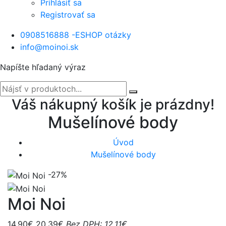
Prihlásiť sa
Registrovať sa
0908516888 -ESHOP otázky
info@moinoi.sk
Napíšte hľadaný výraz
Váš nákupný košík je prázdny!
Mušelínové body
Úvod
Mušelínové body
-27%
Moi Noi
14,90€
20,39€
Bez DPH: 12,11€