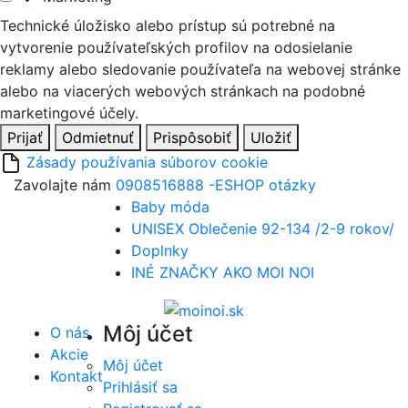
Technické úložisko alebo prístup sú potrebné na
vytvorenie používateľských profilov na odosielanie
reklamy alebo sledovanie používateľa na webovej stránke
alebo na viacerých webových stránkach na podobné
marketingové účely.
Prijať
Odmietnuť
Prispôsobiť
Uložiť
Zásady používania súborov cookie
Zavolajte nám
0908516888 -ESHOP otázky
Baby móda
UNISEX Oblečenie 92-134 /2-9 rokov/
Doplnky
INÉ ZNAČKY AKO MOI NOI
Môj účet
O nás
Akcie
Môj účet
Kontakt
Prihlásiť sa