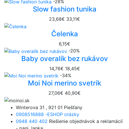
-28%
Slow fashion tunika
23,68€
33,11€
Čelenka
6,15€
-20%
Baby overalík bez rukávov
14,76€
18,45€
-34%
Moi Noi merino svetrík
27,06€
40,90€
Winterova 31 , 921 01 Piešťany
0908516888 -ESHOP otázky
0948 440 402
Riešienie objednávok a reklamácií
- pani Janka