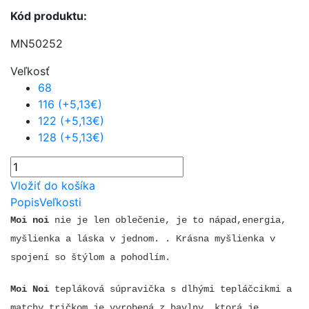
Kód produktu:
MN50252
Veľkosť
68
116 (+5,13€)
122 (+5,13€)
128 (+5,13€)
Vložiť do košíka
Popis
Veľkosti
Moi noi
nie je len oblečenie, je to nápad,energia,
myšlienka a láska v jednom. . Krásna myšlienka v
spojení so štýlom a pohodlím.
Moi Noi
tepláková súpravička s dlhými tepláčcikmi a
matchy tričkom je vyrobená z bavlny, ktorá je