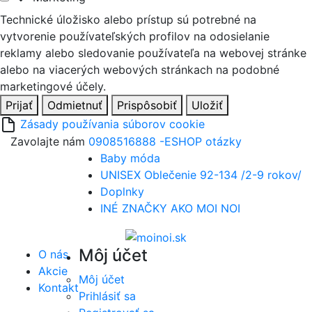
Technické úložisko alebo prístup sú potrebné na
vytvorenie používateľských profilov na odosielanie
reklamy alebo sledovanie používateľa na webovej stránke
alebo na viacerých webových stránkach na podobné
marketingové účely.
Prijať
Odmietnuť
Prispôsobiť
Uložiť
Zásady používania súborov cookie
Zavolajte nám
0908516888 -ESHOP otázky
Baby móda
UNISEX Oblečenie 92-134 /2-9 rokov/
Doplnky
INÉ ZNAČKY AKO MOI NOI
Môj účet
O nás
Akcie
Môj účet
Kontakt
Prihlásiť sa