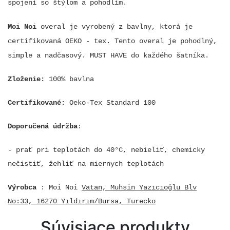
spojení so štýlom a pohodlím.
Moi Noi
overal
je vyrobený z bavlny, ktorá je
certifikovaná OEKO - tex. Tento overal je pohodlný,
simple a nadčasový. MUST HAVE do každého šatníka.
Zloženie:
100% bavlna
Certifikované:
Oeko-Tex Standard 100
Doporučená údržba
:
- prať pri teplotách do 40°C, nebieliť, chemicky
nečistiť, žehliť na miernych teplotách
Výrobca
: Moi Noi
Vatan, Muhsin Yazıcıoğlu Blv
No:33, 16270 Yıldırım/Bursa, Turecko
Súvisiace produkty