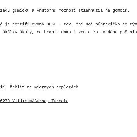
zadu gumičku a vnútornú možnosť stiahnutia na gombík.
á je certifikovaná OEKO - tex. Moi Noi súpravička je tý
 škôlky,školy, na hranie doma i von a za každého počasia
iť, žehliť na miernych teplotách
6270 Yıldırım/Bursa, Turecko