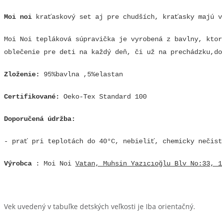
Moi noi
kraťaskový set aj pre chudších, kraťasky majú v
Moi Noi tepláková súpravička je vyrobená z bavlny, ktor
oblečenie pre deti na každý deň, či už na prechádzku,do
Zloženie:
95%bavlna ,5%elastan
Certifikované:
Oeko-Tex Standard 100
Doporučená údržba
:
- prať pri teplotách do 40°C, nebieliť, chemicky nečist
Výrobca
: Moi Noi
Vatan, Muhsin Yazıcıoğlu Blv No:33, 1
Vek uvedený v tabuľke detských veľkosti je Iba orientačný.