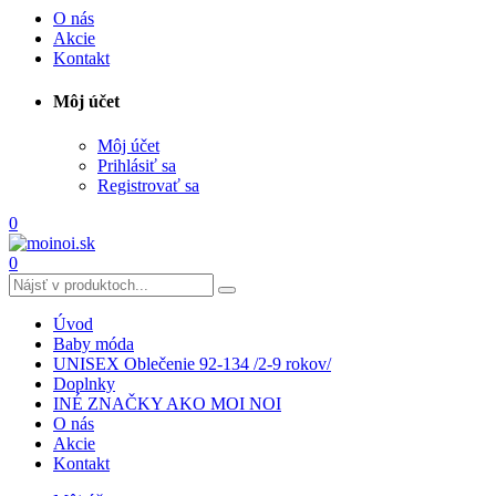
O nás
Akcie
Kontakt
Môj účet
Môj účet
Prihlásiť sa
Registrovať sa
0
0
Úvod
Baby móda
UNISEX Oblečenie 92-134 /2-9 rokov/
Doplnky
INÉ ZNAČKY AKO MOI NOI
O nás
Akcie
Kontakt