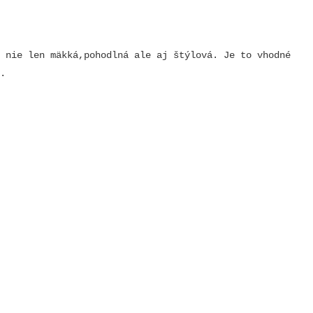
m nie len mäkká,pohodlná ale aj štýlová. Je to vhodné
.