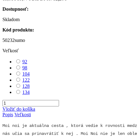
Dostupnosť:
Skladom
Kód produktu:
50232sumo
Veľkosť
92
98
104
122
128
134
Vložiť do košíka
Popis
Veľkosti
Moi noi
je aktuálna cesta , ktorá vedie k rovnosti medz
nás učia sa prinavrátiť k nej . Moi Noi nie je len oble