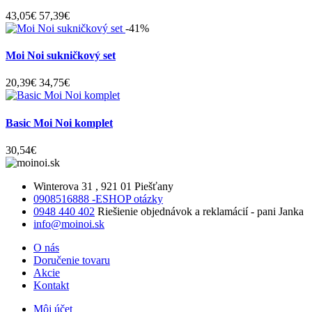
43,05€
57,39€
-41%
Moi Noi sukničkový set
20,39€
34,75€
Basic Moi Noi komplet
30,54€
Winterova 31 , 921 01 Piešťany
0908516888 -ESHOP otázky
0948 440 402
Riešienie objednávok a reklamácií - pani Janka
info@moinoi.sk
O nás
Doručenie tovaru
Akcie
Kontakt
Môj účet