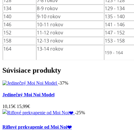
128
7-8 rokov
123 - 128
134
8-9 rokov
129 - 134
140
9-10 rokov
135 - 140
146
10-11 rokov
141 - 146
152
11-12 rokov
147 - 152
158
12-13 rokov
153 - 158
164
13-14 rokov
159 - 164
Súvisiace produkty
-37%
Jedinečný Moi Noi Model
10,15€
15,99€
-25%
Riflové prekvapenie od Moi Noi❤️