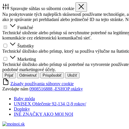
Spravujte súhlas so súbormi cookie
Na poskytovanie tých najlepších skúseností používame technológie, a
ako je správanie pri prehliadaní alebo jedinečné ID na tejto stránke. 
Funkčné
Technické uloženie alebo prístup sú nevyhnutne potrebné na legitímny
komunikácie cez elektronickú komunikačnú sieť.
Štatistiky
Technické úložisko alebo prístup, ktorý sa používa výlučne na štatisti
Marketing
Technické úložisko alebo prístup sú potrebné na vytvorenie používat
podobné marketingové účely.
Prijať
Odmietnuť
Prispôsobiť
Uložiť
Zásady používania súborov cookie
Zavolajte nám
0908516888 -ESHOP otázky
Baby móda
UNISEX Oblečenie 92-134 /2-9 rokov/
Doplnky
INÉ ZNAČKY AKO MOI NOI