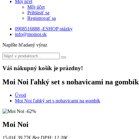
Môj účet
Môj účet
Prihlásiť sa
Registrovať sa
0908516888 -ESHOP otázky
info@moinoi.sk
Napíšte hľadaný výraz
Váš nákupný košík je prázdny!
Moi Noi ľahký set s nohavicami na gombík
Úvod
Moi Noi ľahký set s nohavicami na gombík
-62%
Moi Noi
15,01€
39,77€
Bez DPH: 12,20€