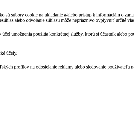
ko sú súbory cookie na ukladanie a/alebo prístup k informáciám o zari
Nesúhlas alebo odvolanie súhlasu môže nepriaznivo ovplyvniť určité vlas
 účel umožnenia použitia konkrétnej služby, ktorú si účastník alebo p
cké účely.
eľských profilov na odosielanie reklamy alebo sledovanie používateľa