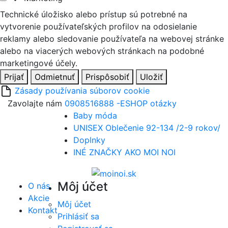
Technické úložisko alebo prístup sú potrebné na
vytvorenie používateľských profilov na odosielanie
reklamy alebo sledovanie používateľa na webovej stránke
alebo na viacerých webových stránkach na podobné
marketingové účely.
Prijať
Odmietnuť
Prispôsobiť
Uložiť
Zásady používania súborov cookie
Zavolajte nám
0908516888 -ESHOP otázky
Baby móda
UNISEX Oblečenie 92-134 /2-9 rokov/
Doplnky
INÉ ZNAČKY AKO MOI NOI
Môj účet
O nás
Akcie
Môj účet
Kontakt
Prihlásiť sa