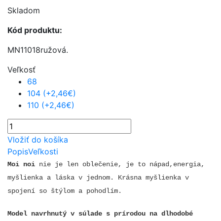
Skladom
Kód produktu:
MN11018ružová.
Veľkosť
68
104 (+2,46€)
110 (+2,46€)
Vložiť do košíka
Popis
Veľkosti
Moi noi
nie je len oblečenie, je to nápad,energia,
myšlienka a láska v jednom.
Krásna myšlienka v
spojení so štýlom a pohodlím.
Model navrhnutý v súlade s prírodou na dlhodobé