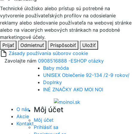
Technické úložisko alebo prístup sú potrebné na
vytvorenie používateľských profilov na odosielanie
reklamy alebo sledovanie používateľa na webovej stránke
alebo na viacerých webových stránkach na podobné
marketingové účely.
Prijať
Odmietnuť
Prispôsobiť
Uložiť
Zásady používania súborov cookie
Zavolajte nám
0908516888 -ESHOP otázky
Baby móda
UNISEX Oblečenie 92-134 /2-9 rokov/
Doplnky
INÉ ZNAČKY AKO MOI NOI
Môj účet
O nás
Akcie
Môj účet
Kontakt
Prihlásiť sa