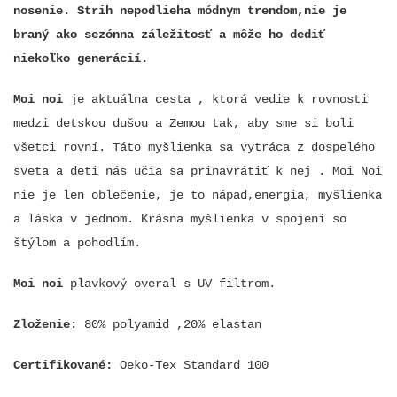
nosenie. Strih nepodlieha módnym trendom,nie je
braný ako sezónna záležitosť a môže ho dediť
niekoľko generácií.
Moi noi
je aktuálna cesta , ktorá vedie k rovnosti
medzi detskou dušou a Zemou tak, aby sme si boli
všetci rovní. Táto myšlienka sa vytráca z dospelého
sveta a deti nás učia sa prinavrátiť k nej . Moi Noi
nie je len oblečenie, je to nápad,energia, myšlienka
a láska v jednom. Krásna myšlienka v spojení so
štýlom a pohodlím.
Moi noi
plavkový overal s UV filtrom.
Zloženie:
80% polyamid ,20% elastan
Certifikované:
Oeko-Tex Standard 100