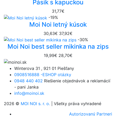
Pásik s kapuckou
31,77€
-19%
Moi Noi letný kúsok
30,63€
37,92€
-30%
Moi Noi best seller mikinka na zips
19,99€
28,70€
Winterova 31 , 921 01 Piešťany
0908516888 -ESHOP otázky
0948 440 402
Riešienie objednávok a reklamácií
- pani Janka
info@moinoi.sk
2026 ©
MOI NOI s. r. o.
| Všetky práva vyhradené
Autorizovaný Partneri