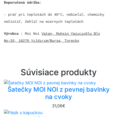
Doporučená údržba
:
- prať pri teplotách do 40°C, nebieliť, chemicky
nečistiť, žehliť na miernych teplotách
Výrobca
: Moi Noi
Vatan, Muhsin Yazıcıoğlu Blv
No:33, 16270 Yıldırım/Bursa, Turecko
Súvisiace produkty
Šatečky MOI NOI z pevnej bavlnky
na cvoky
31,06€