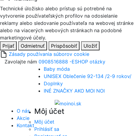
Technické úložisko alebo prístup sú potrebné na
vytvorenie používateľských profilov na odosielanie
reklamy alebo sledovanie používateľa na webovej stránke
alebo na viacerých webových stránkach na podobné
marketingové účely.
Prijať
Odmietnuť
Prispôsobiť
Uložiť
Zásady používania súborov cookie
Zavolajte nám
0908516888 -ESHOP otázky
Baby móda
UNISEX Oblečenie 92-134 /2-9 rokov/
Doplnky
INÉ ZNAČKY AKO MOI NOI
Môj účet
O nás
Akcie
Môj účet
Kontakt
Prihlásiť sa