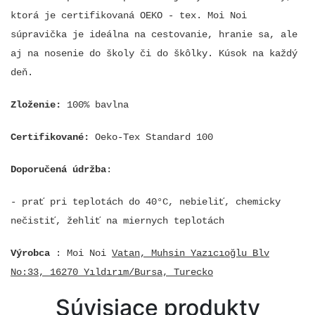
ktorá je certifikovaná OEKO - tex. Moi Noi
súpravička je ideálna na cestovanie, hranie sa, ale
aj na nosenie do školy či do škôlky. Kúsok na každý
deň.
Zloženie:
100% bavlna
Certifikované:
Oeko-Tex Standard 100
Doporučená údržba
:
- prať pri teplotách do 40°C, nebieliť, chemicky
nečistiť, žehliť na miernych teplotách
Výrobca
: Moi Noi
Vatan, Muhsin Yazıcıoğlu Blv
No:33, 16270 Yıldırım/Bursa, Turecko
Súvisiace produkty