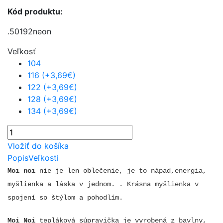
Kód produktu:
.50192neon
Veľkosť
104
116 (+3,69€)
122 (+3,69€)
128 (+3,69€)
134 (+3,69€)
Vložiť do košíka
Popis
Veľkosti
Moi noi
nie je len oblečenie, je to nápad,energia,
myšlienka a láska v jednom. . Krásna myšlienka v
spojení so štýlom a pohodlím.
Moi Noi
tepláková súpravička je vyrobená z bavlny,