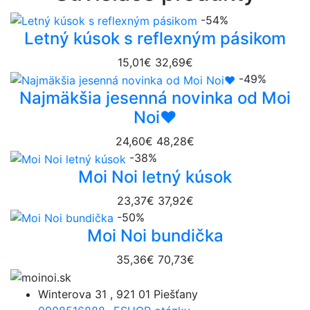
-54%
Letný kúsok s reflexným pásikom
15,01€
32,69€
-49%
Najmäkšia jesenná novinka od Moi
Noi❤️
24,60€
48,28€
-38%
Moi Noi letný kúsok
23,37€
37,92€
-50%
Moi Noi bundička
35,36€
70,73€
Winterova 31 , 921 01 Piešťany